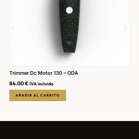
Trimmer Dc Motor 130 – ODA
F
84.00
€
1
IVA incluido
AÑADIR AL CARRITO