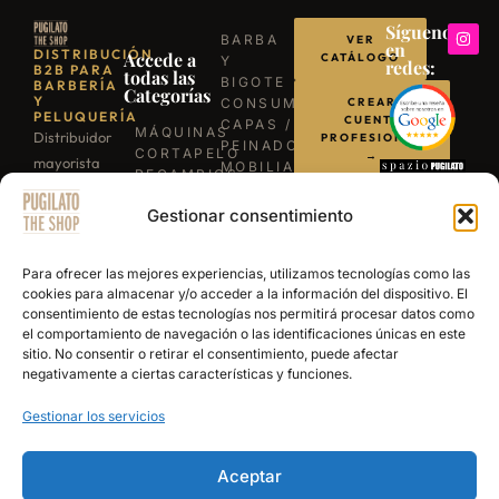
Síguenos
BARBA
VER
en
DISTRIBUCIÓN
Accede a
CATÁLOGO
Y
redes:
B2B PARA
todas las
BIGOTE
BARBERÍA
Categorías
Y
CONSUMIBLES
CREAR
PELUQUERÍA
CUENTA
CAPAS /
MÁQUINAS
Distribuidor
PROFESIONAL
PEINADORES
CORTAPELO
→
mayorista
MOBILIARIO
RECAMBIOS
para
ILUMINACIÓN
/
LLÁMANOS
BARBACOAS
Gestionar consentimiento
profesionales
REPUESTOS
B-03
TIJERAS
de la
ESCRÍBENOS
EXPERIENCE
PROFESIONALES
barbería y
POR
Para ofrecer las mejores experiencias, utilizamos tecnologías como las
NAVAJAS
WHATSAPP
peluquería.
cookies para almacenar y/o acceder a la información del dispositivo. El
BARBERÍA
consentimiento de estas tecnologías nos permitirá procesar datos como
Más de 15
SECADORES
el comportamiento de navegación o las identificaciones únicas en este
años
PRODUCTOS
sitio. No consentir o retirar el consentimiento, puede afectar
DE
abasteciendo
negativamente a ciertas características y funciones.
ACABADO
a los
Gestionar los servicios
mejores
salones y
academias
Aceptar
de España.