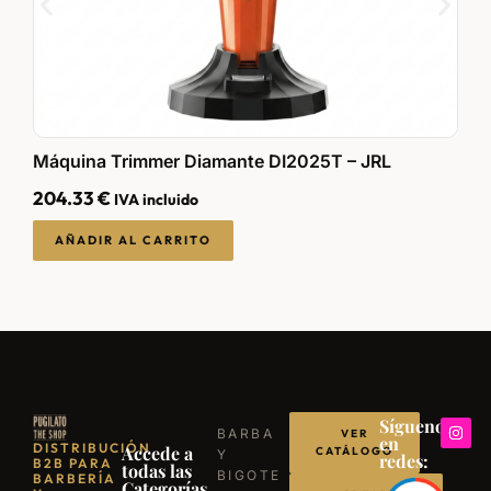
Máquina Trimmer Diamante DI2025T – JRL
M
204.33
€
2
IVA incluido
AÑADIR AL CARRITO
Síguenos
BARBA
VER
en
DISTRIBUCIÓN
Accede a
CATÁLOGO
Y
redes:
B2B PARA
todas las
BIGOTE
BARBERÍA
Categorías