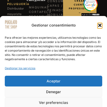
Y
CONSUMIBLES
CREAR
PELUQUERÍA
CUENTA
CAPAS /
MÁQUINAS
Distribuidor
PROFESIONAL
PEINADORES
CORTAPELO
→
mayorista
MOBILIARIO
RECAMBIOS
para
ILUMINACIÓN
/
LLÁMANOS
BARBACOAS
Gestionar consentimiento
profesionales
REPUESTOS
B-03
TIJERAS
de la
ESCRÍBENOS
EXPERIENCE
PROFESIONALES
barbería y
POR
Para ofrecer las mejores experiencias, utilizamos tecnologías como las
NAVAJAS
WHATSAPP
peluquería.
cookies para almacenar y/o acceder a la información del dispositivo. El
BARBERÍA
consentimiento de estas tecnologías nos permitirá procesar datos como
Más de 15
SECADORES
el comportamiento de navegación o las identificaciones únicas en este
años
PRODUCTOS
sitio. No consentir o retirar el consentimiento, puede afectar
DE
abasteciendo
negativamente a ciertas características y funciones.
ACABADO
a los
Gestionar los servicios
mejores
salones y
academias
Aceptar
de España.
Denegar
© 2026 Pugilato Barber Shop — Todos los derechos reservados |
Aviso Legal
|
Ver preferencias
Política de Privacidad
|
Términos y Condiciones de Venta
|
Política de