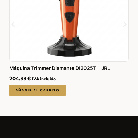
Máquina Trimmer Diamante DI2025T – JRL
T
204.33
€
8
IVA incluido
AÑADIR AL CARRITO