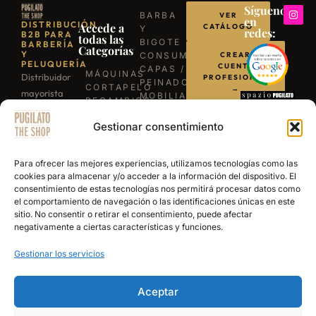
Síguenos
BARBA
VER
en
DISTRIBUCIÓN
Accede a
CATÁLOGO
Y
redes:
B2B PARA
todas las
BIGOTE
BARBERÍA
Categorías
Y
CONSUMIBLES
CREAR
PELUQUERÍA
CUENTA
CAPAS /
MÁQUINAS
Distribuidor
PROFESIONAL
PEINADORES
CORTAPELO
→
mayorista
MOBILIARIO
RECAMBIOS
para
ILUMINACIÓN
/
LLÁMANOS
BARBACOAS
Gestionar consentimiento
profesionales
REPUESTOS
B-03
TIJERAS
de la
ESCRÍBENOS
EXPERIENCE
PROFESIONALES
barbería y
POR
Para ofrecer las mejores experiencias, utilizamos tecnologías como las
NAVAJAS
WHATSAPP
peluquería.
cookies para almacenar y/o acceder a la información del dispositivo. El
BARBERÍA
consentimiento de estas tecnologías nos permitirá procesar datos como
Más de 15
SECADORES
el comportamiento de navegación o las identificaciones únicas en este
años
PRODUCTOS
sitio. No consentir o retirar el consentimiento, puede afectar
DE
abasteciendo
negativamente a ciertas características y funciones.
ACABADO
a los
Gestionar los servicios
mejores
salones y
academias
Aceptar
de España.