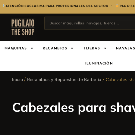
ENCIÓN EXCLUSIVA PARA PROFESIONALES DEL SECTOR ·
PAGO SEGUR
MÁQUINAS
RECAMBIOS
TIJERAS
NAVAJA
ILUMINACIÓN
Inicio
/
Recambios y Repuestos de Barbería
/ Cabezales sh
Cabezales para sha