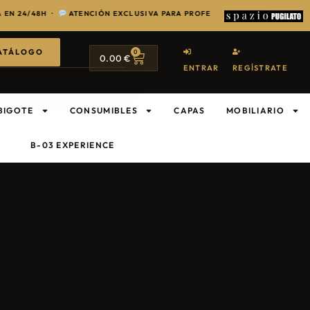
4/48H ·
ATENCIÓN EXCLUSIVA PARA PROFESIONALES DEL SECTOR ·
PA
ATÁLOGO
0
0.00
€
ENTRAR
REGÍSTRATE
BIGOTE
CONSUMIBLES
CAPAS
MOBILIARIO
B-03 EXPERIENCE