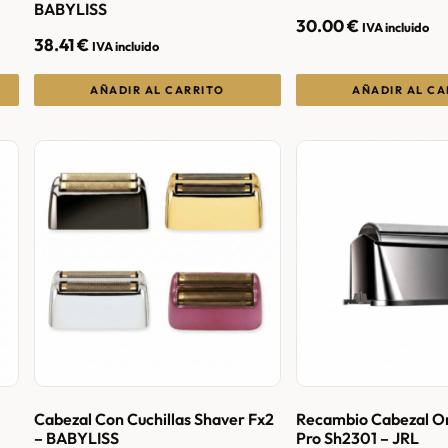
BABYLISS
30.00
€
IVA incluido
38.41
€
IVA incluido
AÑADIR AL CARRITO
AÑADIR AL CA
Cabezal Con Cuchillas Shaver Fx2
Recambio Cabezal O
– BABYLISS
Pro Sh2301 – JRL