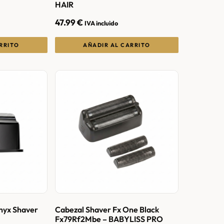
HAIR
47.99
€
IVA incluido
RRITO
AÑADIR AL CARRITO
nyx Shaver
Cabezal Shaver Fx One Black
Fx79Rf2Mbe – BABYLISS PRO