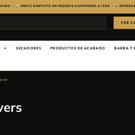
O ·
ENVÍO GRATUITO EN PEDIDOS SUPERIORES A 150€ ·
ENTREGA EN 2
VER C
S
SECADORES
PRODUCTOS DE ACABADO
BARBA Y 
aver
vers