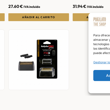
27.60
€
31.94
€
IVA incluido
IVA incluido
AÑADIR AL CARRITO
AÑADIR AL CA
Para ofrece
almacenar y/
tecnologías
las identifi
puede afect
Gestionar lo
A
Cabezal Con Cuchillas Para
Shaver Fx3 – BABYLISS