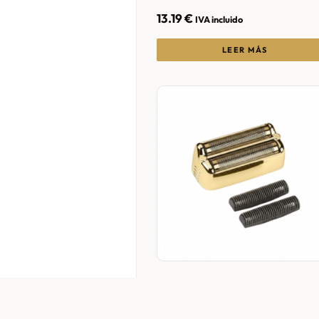
13.19
€
IVA incluido
LEER MÁS
Cabezal Shaver Fx One Gold
Fx79Rf2Ge – BABYLISS PRO