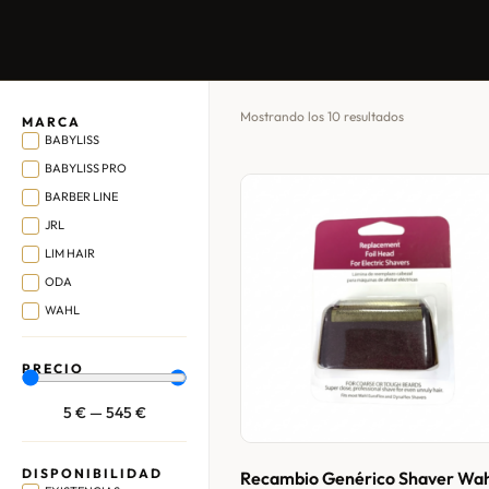
Mostrando los 10 resultados
MARCA
BABYLISS
BABYLISS PRO
BARBER LINE
JRL
LIM HAIR
ODA
WAHL
PRECIO
5
€
—
545
€
DISPONIBILIDAD
Recambio Genérico Shaver Wa