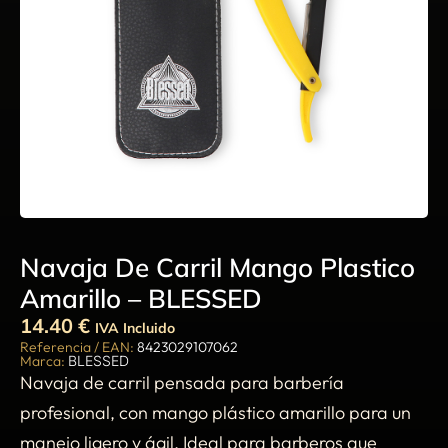
Navaja De Carril Mango Plastico
Amarillo – BLESSED
14.40
€
IVA Incluido
Referencia / EAN:
8423029107062
Marca:
BLESSED
Navaja de carril pensada para barbería
profesional, con mango plástico amarillo para un
manejo ligero y ágil. Ideal para barberos que