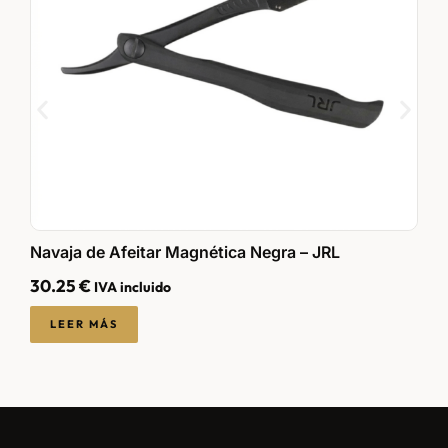
Navaja de Afeitar Magnética Negra – JRL
N
30.25
€
2
IVA incluido
LEER MÁS