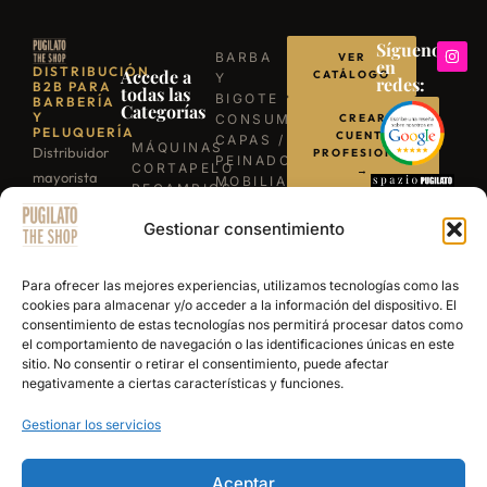
Síguenos
BARBA
VER
en
DISTRIBUCIÓN
Accede a
CATÁLOGO
Y
redes:
B2B PARA
todas las
BIGOTE
BARBERÍA
Categorías
Y
CONSUMIBLES
CREAR
PELUQUERÍA
CUENTA
CAPAS /
MÁQUINAS
Distribuidor
PROFESIONAL
PEINADORES
CORTAPELO
→
mayorista
MOBILIARIO
RECAMBIOS
para
ILUMINACIÓN
/
LLÁMANOS
BARBACOAS
Gestionar consentimiento
profesionales
REPUESTOS
B-03
TIJERAS
de la
ESCRÍBENOS
EXPERIENCE
PROFESIONALES
barbería y
POR
Para ofrecer las mejores experiencias, utilizamos tecnologías como las
NAVAJAS
WHATSAPP
peluquería.
cookies para almacenar y/o acceder a la información del dispositivo. El
BARBERÍA
consentimiento de estas tecnologías nos permitirá procesar datos como
Más de 15
SECADORES
el comportamiento de navegación o las identificaciones únicas en este
años
PRODUCTOS
sitio. No consentir o retirar el consentimiento, puede afectar
DE
abasteciendo
negativamente a ciertas características y funciones.
ACABADO
a los
Gestionar los servicios
mejores
salones y
academias
Aceptar