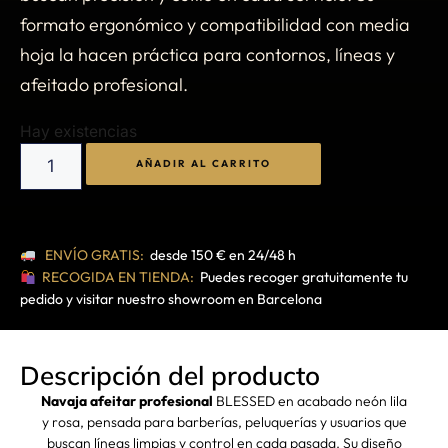
formato ergonómico y compatibilidad con media
hoja la hacen práctica para contornos, líneas y
afeitado profesional.
Hay existencias
AÑADIR AL CARRITO
ENVÍO GRATIS:
desde 150 € en 24/48 h
RECOGIDA EN TIENDA:
Puedes recoger gratuitamente tu
pedido y visitar nuestro showroom en Barcelona
Descripción del producto
Navaja afeitar profesional
BLESSED en acabado neón lila
y rosa, pensada para barberías, peluquerías y usuarios que
buscan líneas limpias y control en cada pasada. Su diseño