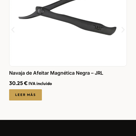
Navaja de Afeitar Magnética Negra – JRL
N
30.25
€
2
IVA incluido
LEER MÁS