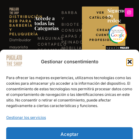
Síguenos
BARBA
VER
en
DISTRIBUCIÓN
Accede a
CATÁLOGO
Y
redes:
B2B PARA
todas las
BIGOTE
BARBERÍA
Categorías
Y
CONSUMIBLES
CREAR
PELUQUERÍA
CUENTA
CAPAS /
MÁQUINAS
Distribuidor
PROFESIONAL
PEINADORES
CORTAPELO
→
mayorista
MOBILIARIO
RECAMBIOS
para
ILUMINACIÓN
/
LLÁMANOS
BARBACOAS
Gestionar consentimiento
profesionales
REPUESTOS
B-03
TIJERAS
de la
ESCRÍBENOS
EXPERIENCE
PROFESIONALES
barbería y
POR
Para ofrecer las mejores experiencias, utilizamos tecnologías como las
NAVAJAS
WHATSAPP
peluquería.
cookies para almacenar y/o acceder a la información del dispositivo. El
BARBERÍA
consentimiento de estas tecnologías nos permitirá procesar datos como
Más de 15
SECADORES
el comportamiento de navegación o las identificaciones únicas en este
años
PRODUCTOS
sitio. No consentir o retirar el consentimiento, puede afectar
DE
abasteciendo
negativamente a ciertas características y funciones.
ACABADO
a los
Gestionar los servicios
mejores
salones y
academias
Aceptar