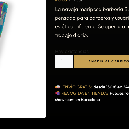
La navaja mariposa barbería 
pensada para barberos y usuario
estética diferente. Su apertura rá
trabajo diario.
Hay existencias
AÑADIR AL CARRIT
ENVÍO GRATIS:
desde 150 € en 24
RECOGIDA EN TIENDA:
Puedes rec
showroom en Barcelona