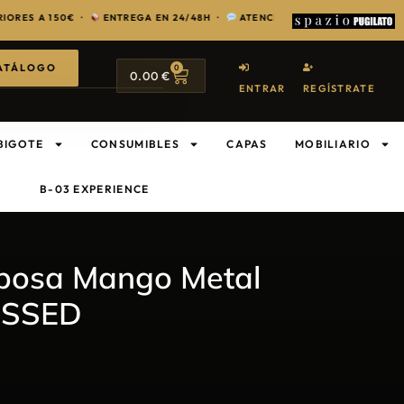
 150€ ·
ENTREGA EN 24/48H ·
ATENCIÓN EXCLUSIVA PARA PROFESION
ATÁLOGO
0
0.00
€
ENTRAR
REGÍSTRATE
BIGOTE
CONSUMIBLES
CAPAS
MOBILIARIO
B-03 EXPERIENCE
posa Mango Metal
ESSED