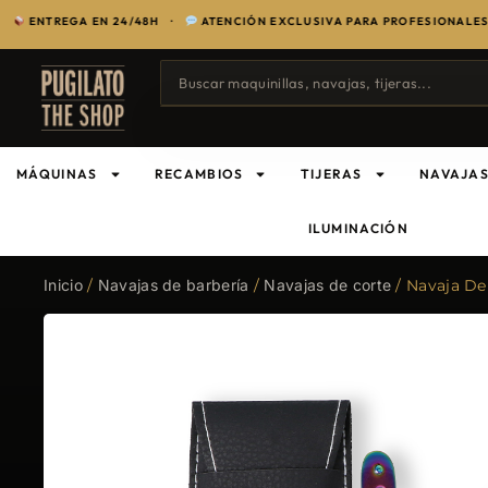
REGA EN 24/48H ·
ATENCIÓN EXCLUSIVA PARA PROFESIONALES DEL S
MÁQUINAS
RECAMBIOS
TIJERAS
NAVAJA
ILUMINACIÓN
Inicio
/
Navajas de barbería
/
Navajas de corte
/ Navaja D