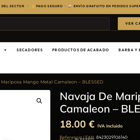
ECTOR ·
PAGO SEGURO ·
ENVÍO GRATUITO EN PEDIDOS SUPERIORES A
VER C
S
SECADORES
PRODUCTOS DE ACABADO
BARBA Y 
e Mariposa Mango Metal Camaleon – BLESSED
Navaja De Mari
Camaleon – BL
18.00
€
IVA Incluido
Referencia / EAN:
8423029106140
Marca:
BLESSED