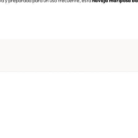
iva y preparada para un uso frecuente, esta
navaja mariposa ba