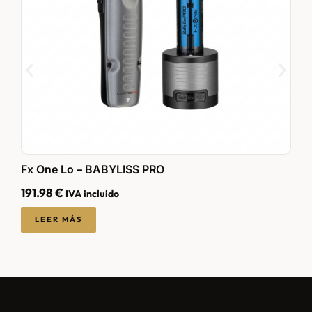
F
Fx One Lo – BABYLISS PRO
B
191.98
€
IVA incluido
1
LEER MÁS