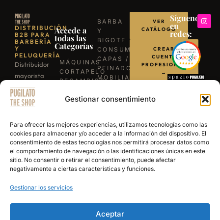
Síguenos
BARBA
VER
en
DISTRIBUCIÓN
Accede a
CATÁLOGO
Y
redes:
B2B PARA
todas las
BIGOTE
BARBERÍA
Categorías
Y
CONSUMIBLES
CREAR
PELUQUERÍA
CUENTA
CAPAS /
MÁQUINAS
Distribuidor
PROFESIONAL
PEINADORES
CORTAPELO
→
mayorista
MOBILIARIO
RECAMBIOS
para
ILUMINACIÓN
/
LLÁMANOS
BARBACOAS
Gestionar consentimiento
profesionales
REPUESTOS
B-03
TIJERAS
de la
ESCRÍBENOS
EXPERIENCE
PROFESIONALES
barbería y
POR
Para ofrecer las mejores experiencias, utilizamos tecnologías como las
NAVAJAS
WHATSAPP
peluquería.
cookies para almacenar y/o acceder a la información del dispositivo. El
BARBERÍA
consentimiento de estas tecnologías nos permitirá procesar datos como
Más de 15
SECADORES
el comportamiento de navegación o las identificaciones únicas en este
años
PRODUCTOS
sitio. No consentir o retirar el consentimiento, puede afectar
DE
abasteciendo
negativamente a ciertas características y funciones.
ACABADO
a los
Gestionar los servicios
mejores
salones y
academias
Aceptar