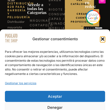
BARBA
VER
en
DISTRIBUCIÓN
Accede a
CATÁLOGO
Y
redes:
B2B PARA
todas las
BIGOTE
BARBERÍA
Categorías
Y
CONSUMIBLES
CREAR
PELUQUERÍA
CUENTA
CAPAS /
MÁQUINAS
Distribuidor
PROFESIONAL
PEINADORES
CORTAPELO
→
mayorista
MOBILIARIO
RECAMBIOS
para
ILUMINACIÓN
/
LLÁMANOS
BARBACOAS
Gestionar consentimiento
profesionales
REPUESTOS
B-03
TIJERAS
de la
ESCRÍBENOS
EXPERIENCE
PROFESIONALES
barbería y
POR
Para ofrecer las mejores experiencias, utilizamos tecnologías como las
NAVAJAS
WHATSAPP
peluquería.
cookies para almacenar y/o acceder a la información del dispositivo. El
BARBERÍA
consentimiento de estas tecnologías nos permitirá procesar datos como
Más de 15
SECADORES
el comportamiento de navegación o las identificaciones únicas en este
años
PRODUCTOS
sitio. No consentir o retirar el consentimiento, puede afectar
DE
abasteciendo
negativamente a ciertas características y funciones.
ACABADO
a los
Gestionar los servicios
mejores
salones y
academias
Aceptar
de España.
Denegar