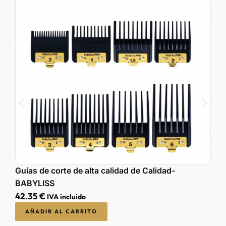
Guías de corte de alta calidad de Calidad-
P
BABYLISS
6
42.35
€
IVA incluido
AÑADIR AL CARRITO