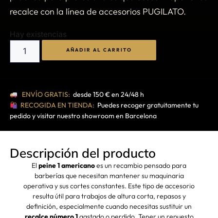
recalce con la línea de accesorios PUGILATO.
Hay existencias
AÑADIR AL CARRITO
ENVÍO GRATIS:
desde 150 € en 24/48 h
RECOGIDA EN TIENDA:
Puedes recoger gratuitamente tu
pedido y visitar nuestro showroom en Barcelona
Descripción del producto
El
peine 1 americano
es un recambio pensado para
barberías que necesitan mantener su maquinaria
operativa y sus cortes constantes. Este tipo de accesorio
resulta útil para trabajos de altura corta, repasos y
definición, especialmente cuando necesitas sustituir un
recalce número 1
gastado o perdido. Tener un repuesto