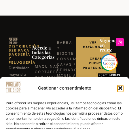
Síguenos
BARBA
VER
en
DISTRIBUCIÓN
Accede a
CATÁLOGO
Y
redes:
B2B PARA
todas las
BIGOTE
BARBERÍA
Categorías
Y
CONSUMIBLES
CREAR
PELUQUERÍA
CUENTA
CAPAS /
MÁQUINAS
Distribuidor
PROFESIONAL
PEINADORES
CORTAPELO
→
mayorista
MOBILIARIO
RECAMBIOS
para
ILUMINACIÓN
/
LLÁMANOS
BARBACOAS
Gestionar consentimiento
profesionales
REPUESTOS
B-03
TIJERAS
de la
ESCRÍBENOS
EXPERIENCE
PROFESIONALES
barbería y
POR
Para ofrecer las mejores experiencias, utilizamos tecnologías como las
NAVAJAS
WHATSAPP
peluquería.
cookies para almacenar y/o acceder a la información del dispositivo. El
BARBERÍA
consentimiento de estas tecnologías nos permitirá procesar datos como
Más de 15
SECADORES
el comportamiento de navegación o las identificaciones únicas en este
años
PRODUCTOS
sitio. No consentir o retirar el consentimiento, puede afectar
DE
abasteciendo
negativamente a ciertas características y funciones.