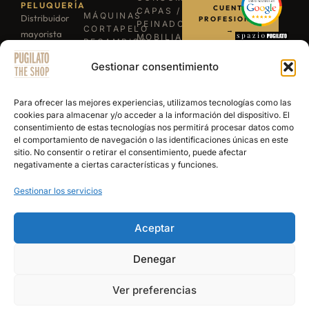
PELUQUERÍA
CUENTA
CAPAS /
MÁQUINAS
Distribuidor
PROFESIONAL
PEINADORES
CORTAPELO
→
mayorista
MOBILIARIO
RECAMBIOS
para
ILUMINACIÓN
/
LLÁMANOS
BARBACOAS
Gestionar consentimiento
profesionales
REPUESTOS
B-03
TIJERAS
de la
ESCRÍBENOS
EXPERIENCE
PROFESIONALES
barbería y
POR
Para ofrecer las mejores experiencias, utilizamos tecnologías como las
NAVAJAS
WHATSAPP
peluquería.
cookies para almacenar y/o acceder a la información del dispositivo. El
BARBERÍA
consentimiento de estas tecnologías nos permitirá procesar datos como
Más de 15
SECADORES
el comportamiento de navegación o las identificaciones únicas en este
años
PRODUCTOS
sitio. No consentir o retirar el consentimiento, puede afectar
DE
abasteciendo
negativamente a ciertas características y funciones.
ACABADO
a los
Gestionar los servicios
mejores
salones y
academias
Aceptar
de España.
Denegar
© 2026 Pugilato Barber Shop — Todos los derechos reservados |
Aviso Legal
|
Ver preferencias
Política de Privacidad
|
Términos y Condiciones de Venta
|
Política de
Cookies