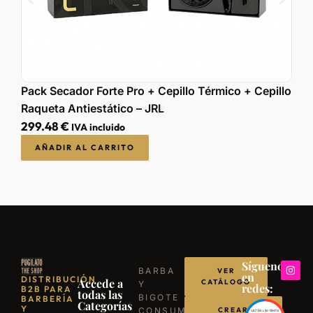
Pack Secador Forte Pro + Cepillo Térmico + Cepillo
P
Raqueta Antiestático – JRL
R
299.48
€
3
IVA incluido
AÑADIR AL CARRITO
Síguenos
BARBA
VER
en
DISTRIBUCIÓN
Accede a
CATÁLOGO
Y
redes:
B2B PARA
todas las
BIGOTE
BARBERÍA
Categorías
Y
CONSUMIBLES
CREAR