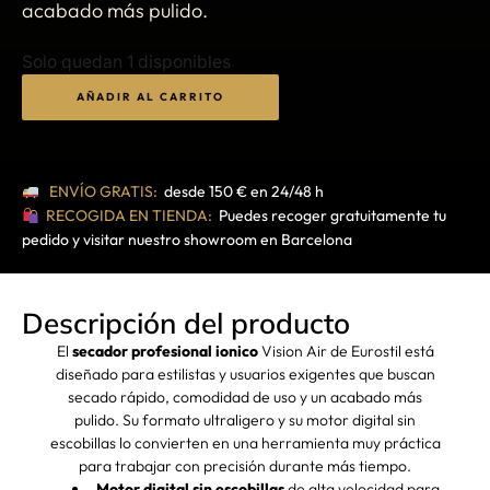
acabado más pulido.
Solo quedan 1 disponibles
AÑADIR AL CARRITO
ENVÍO GRATIS:
desde 150 € en 24/48 h
RECOGIDA EN TIENDA:
Puedes recoger gratuitamente tu
pedido y visitar nuestro showroom en Barcelona
Descripción del producto
El
secador profesional ionico
Vision Air de Eurostil está
diseñado para estilistas y usuarios exigentes que buscan
secado rápido, comodidad de uso y un acabado más
pulido. Su formato ultraligero y su motor digital sin
escobillas lo convierten en una herramienta muy práctica
para trabajar con precisión durante más tiempo.
Motor digital sin escobillas
de alta velocidad para