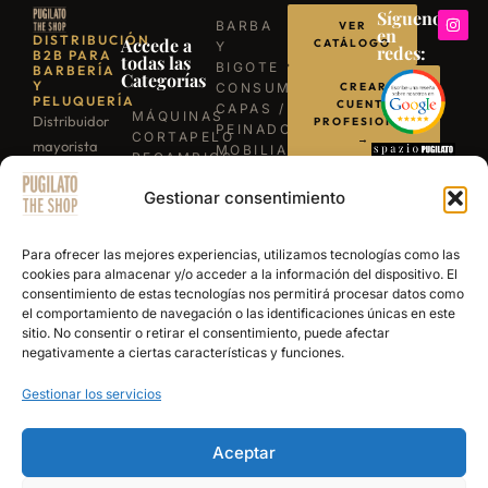
Síguenos
BARBA
VER
en
DISTRIBUCIÓN
Accede a
CATÁLOGO
Y
redes:
B2B PARA
todas las
BIGOTE
BARBERÍA
Categorías
Y
CONSUMIBLES
CREAR
PELUQUERÍA
CUENTA
CAPAS /
MÁQUINAS
Distribuidor
PROFESIONAL
PEINADORES
CORTAPELO
→
mayorista
MOBILIARIO
RECAMBIOS
para
ILUMINACIÓN
/
LLÁMANOS
BARBACOAS
Gestionar consentimiento
profesionales
REPUESTOS
B-03
TIJERAS
de la
ESCRÍBENOS
EXPERIENCE
PROFESIONALES
barbería y
POR
Para ofrecer las mejores experiencias, utilizamos tecnologías como las
NAVAJAS
WHATSAPP
peluquería.
cookies para almacenar y/o acceder a la información del dispositivo. El
BARBERÍA
consentimiento de estas tecnologías nos permitirá procesar datos como
Más de 15
SECADORES
el comportamiento de navegación o las identificaciones únicas en este
años
PRODUCTOS
sitio. No consentir o retirar el consentimiento, puede afectar
DE
abasteciendo
negativamente a ciertas características y funciones.
ACABADO
a los
Gestionar los servicios
mejores
salones y
academias
Aceptar
de España.