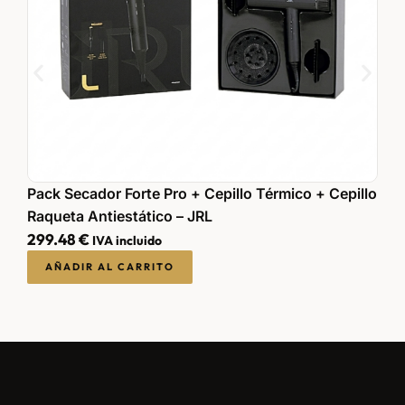
Pack Secador Forte Pro + Cepillo Térmico + Cepillo
P
Raqueta Antiestático – JRL
R
299.48
€
3
IVA incluido
AÑADIR AL CARRITO