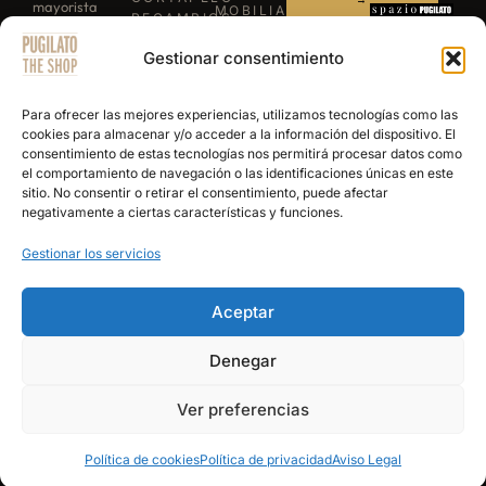
mayorista
MOBILIARIO
RECAMBIOS
para
ILUMINACIÓN
/
LLÁMANOS
BARBACOAS
Gestionar consentimiento
profesionales
REPUESTOS
B-03
TIJERAS
de la
ESCRÍBENOS
EXPERIENCE
PROFESIONALES
barbería y
POR
Para ofrecer las mejores experiencias, utilizamos tecnologías como las
NAVAJAS
WHATSAPP
peluquería.
cookies para almacenar y/o acceder a la información del dispositivo. El
BARBERÍA
consentimiento de estas tecnologías nos permitirá procesar datos como
Más de 15
SECADORES
el comportamiento de navegación o las identificaciones únicas en este
años
PRODUCTOS
sitio. No consentir o retirar el consentimiento, puede afectar
DE
abasteciendo
negativamente a ciertas características y funciones.
ACABADO
a los
Gestionar los servicios
mejores
salones y
academias
Aceptar
de España.
Denegar
© 2026 Pugilato Barber Shop — Todos los derechos reservados |
Aviso Legal
|
Ver preferencias
Política de Privacidad
|
Términos y Condiciones de Venta
|
Política de
Cookies
Política de cookies
Política de privacidad
Aviso Legal