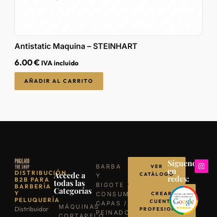
Antistatic Maquina – STEINHART
P
6.00
€
6
IVA incluido
AÑADIR AL CARRITO
Síguenos
BARBA
VER
en
DISTRIBUCIÓN
Accede a
CATÁLOGO
Y
redes:
B2B PARA
todas las
BIGOTE
BARBERÍA
Categorías
Y
CONSUMIBLES
CREAR
PELUQUERÍA
CUENTA
CAPAS /
MÁQUINAS
Distribuidor
PROFESIONAL
PEINADORES
CORTAPELO
→