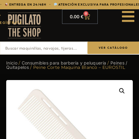
·
ENTREGA EN 24/48H ·
ATENCIÓN EXCLUSIVA PARA PROFESIONALES
0
0.00
€
EGÍSTRATE
VER CATÁLOGO
Inicio
/
Consumibles para barbería y peluquería
/
Peines /
Quitapelos
/ Peine Corte Maquina Blanco – EUROSTIL