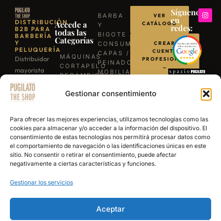
Síguenos
BARBA
VER
en
DISTRIBUCIÓN
Accede a
CATÁLOGO
Y
redes:
B2B PARA
todas las
BIGOTE
BARBERÍA
Categorías
Y
CONSUMIBLES
CREAR
PELUQUERÍA
CUENTA
CAPAS /
MÁQUINAS
Distribuidor
PROFESIONAL
PEINADORES
CORTAPELO
→
mayorista
MOBILIARIO
RECAMBIOS
para
ILUMINACIÓN
/
LLÁMANOS
BARBACOAS
Gestionar consentimiento
profesionales
REPUESTOS
B-03
TIJERAS
de la
ESCRÍBENOS
EXPERIENCE
PROFESIONALES
barbería y
POR
Para ofrecer las mejores experiencias, utilizamos tecnologías como las
NAVAJAS
WHATSAPP
peluquería.
cookies para almacenar y/o acceder a la información del dispositivo. El
BARBERÍA
consentimiento de estas tecnologías nos permitirá procesar datos como
Más de 15
SECADORES
el comportamiento de navegación o las identificaciones únicas en este
años
PRODUCTOS
sitio. No consentir o retirar el consentimiento, puede afectar
DE
abasteciendo
negativamente a ciertas características y funciones.
ACABADO
a los
Gestionar los servicios
mejores
salones y
academias
Aceptar
de España.