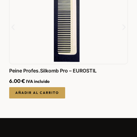
C
Peine Profes.Silkomb Pro – EUROSTIL
L
6.00
€
IVA incluido
1
AÑADIR AL CARRITO