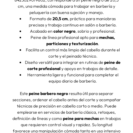
8423029079802, corresponde a un peine negro de 20,5
cm, una medida cómoda para trabajar en barbería y
peluquería con buena sujeción y manejo.
Formato de
20,5 cm
, práctico para maniobras
precisas y trabajo continuo en salón o barbería.
Acabado en
color negro
, sobrio y profesional.
Peine de línea profesional apto para
mechas,
particiones y texturización
.
Facilita un control más limpio del cabello durante el
corte y el peinado técnico.
Diseño versátil para integrar en rutinas de
peine de
corte profesional
y apoyo en trabajos de detalle.
Herramienta ligera y funcional para completar el
equipo diario de barbería.
Este
peine barbero negro
resulta útil para separar
secciones, ordenar el cabello antes del corte y acompañar
técnicas de precisión en cabello corto o medio. Puede
emplearse en servicios de barbería clásica, retoques,
definición de líneas y como
peine para mechas
en trabajos
que requieren control visual y rapidez. Su longitud
favorece una manipulación cómoda tanto en uso intensivo