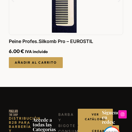
Peine Profes.Silkomb Pro – EUROSTIL
P
6.00
€
6
IVA incluido
AÑADIR AL CARRITO
Síguenos
BARBA
VER
en
DISTRIBUCIÓN
Accede a
CATÁLOGO
Y
redes:
B2B PARA
todas las
BIGOTE
BARBERÍA
Categorías
Y
CONSUMIBLES
CREAR