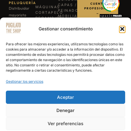
PELUQUERÍA
CUENTA
CAPAS /
MÁQUINAS
Distribuidor
PROFESIONAL
PEINADORES
CORTAPELO
→
mayorista
MOBILIARIO
RECAMBIOS
para
ILUMINACIÓN
/
LLÁMANOS
BARBACOAS
Gestionar consentimiento
profesionales
REPUESTOS
B-03
TIJERAS
de la
ESCRÍBENOS
EXPERIENCE
PROFESIONALES
barbería y
POR
Para ofrecer las mejores experiencias, utilizamos tecnologías como las
NAVAJAS
WHATSAPP
peluquería.
cookies para almacenar y/o acceder a la información del dispositivo. El
BARBERÍA
consentimiento de estas tecnologías nos permitirá procesar datos como
Más de 15
SECADORES
el comportamiento de navegación o las identificaciones únicas en este
años
PRODUCTOS
sitio. No consentir o retirar el consentimiento, puede afectar
DE
abasteciendo
negativamente a ciertas características y funciones.
ACABADO
a los
Gestionar los servicios
mejores
salones y
academias
Aceptar
de España.
Denegar
© 2026 Pugilato Barber Shop — Todos los derechos reservados |
Aviso Legal
|
Ver preferencias
Política de Privacidad
|
Términos y Condiciones de Venta
|
Política de