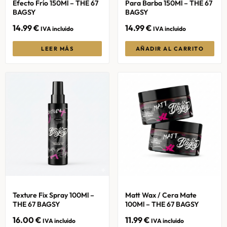
Efecto Frío 150Ml – THE 67
Para Barba 150Ml – THE 67
BAGSY
BAGSY
14.99
€
14.99
€
IVA incluido
IVA incluido
LEER MÁS
AÑADIR AL CARRITO
Texture Fix Spray 100Ml –
Matt Wax / Cera Mate
THE 67 BAGSY
100Ml – THE 67 BAGSY
16.00
€
11.99
€
IVA incluido
IVA incluido