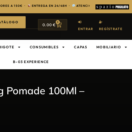
50€ ·
ENTREGA EN 24/48H ·
ATENCIÓN EXCLUSIVA PARA PROFESIONAL
ATÁLOGO
0
0.00
€
ENTRAR
REGÍSTRATE
BIGOTE
CONSUMIBLES
CAPAS
MOBILIARIO
B-03 EXPERIENCE
ng Pomade 100Ml –