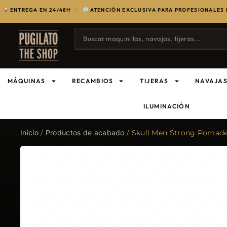
GA EN 24/48H ·
ATENCIÓN EXCLUSIVA PARA PROFESIONALES DEL SEC
MÁQUINAS
RECAMBIOS
TIJERAS
NAVAJA
ILUMINACIÓN
Inicio
/
Productos de acabado
/ Skull Men Strong Pomad