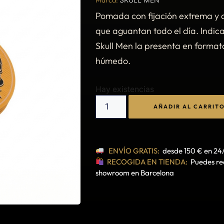
Pomada con fijación extrema y 
que aguantan todo el día. Indic
Skull Men la presenta en formato
húmedo.
Hay existencias
AÑADIR AL CARRIT
ENVÍO GRATIS:
desde 150 € en 24
RECOGIDA EN TIENDA:
Puedes rec
showroom en Barcelona