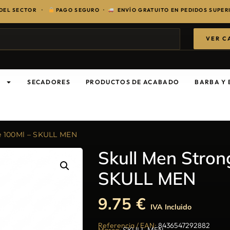
TOR ·
PAGO SEGURO ·
ENVÍO GRATUITO EN PEDIDOS SUPERIORES A 1
VER C
S
SECADORES
PRODUCTOS DE ACABADO
BARBA Y 
e 100Ml – SKULL MEN
Skull Men Stro
SKULL MEN
9.75
€
IVA Incluido
Referencia / EAN:
8436547292882
Marca:
SKULL MEN