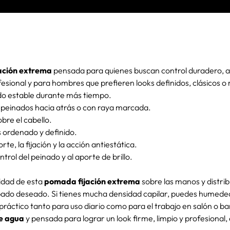
ación extrema
pensada para quienes buscan control duradero, acab
sional y para hombres que prefieren looks definidos, clásicos o
o estable durante más tiempo.
os, peinados hacia atrás o con raya marcada.
obre el cabello.
 ordenado y definido.
rte, la fijación y la acción antiestática.
ntrol del peinado y al aporte de brillo.
idad de esta
pomada fijación extrema
sobre las manos y distri
bado deseado. Si tienes mucha densidad capilar, puedes humedec
práctico tanto para uso diario como para el trabajo en salón o ba
e agua
y pensada para lograr un look firme, limpio y profesional,