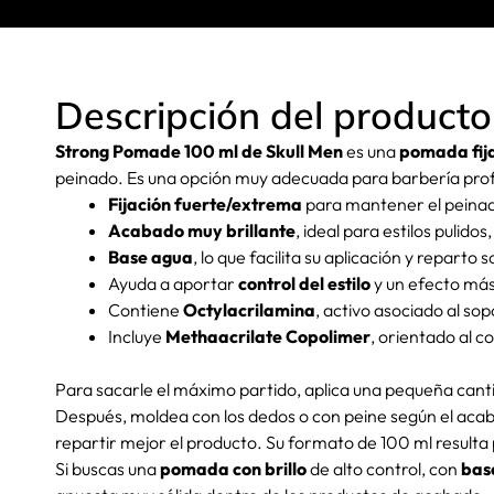
Descripción del producto
Strong Pomade 100 ml de Skull Men
es una
pomada fij
peinado. Es una opción muy adecuada para barbería profe
Fijación fuerte/extrema
para mantener el peinad
Acabado muy brillante
, ideal para estilos pulid
Base agua
, lo que facilita su aplicación y reparto s
Ayuda a aportar
control del estilo
y un efecto más
Contiene
Octylacrilamina
, activo asociado al sopo
Incluye
Methaacrilate Copolimer
, orientado al co
Para sacarle el máximo partido, aplica una pequeña cant
Después, moldea con los dedos o con peine según el aca
repartir mejor el producto. Su formato de 100 ml resulta 
Si buscas una
pomada con brillo
de alto control, con
bas