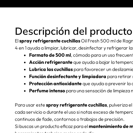
Descripción del producto
El
spray refrigerante cuchillas
Oil Fresh 500 ml de Ragn
4 en 1 ayuda a limpiar, lubricar, desinfectar y refrigerar l
Formato de 500 ml
, cómodo para un uso frecuent
Acción refrigerante
que ayuda a bajar la tempera
Lubrica las cuchillas
para favorecer un deslizamie
Función desinfectante y limpiadora
para retirar
Protección antioxidante
que ayuda a prevenir la 
Perfume intenso
para una sensación de limpieza m
Para usar este
spray refrigerante cuchillas
, pulveriza 
cada servicio o durante el uso si notas exceso de tempe
continuos de fade, contornos o trabajos de precisión.
Si buscas un producto eficaz para el
mantenimiento de m