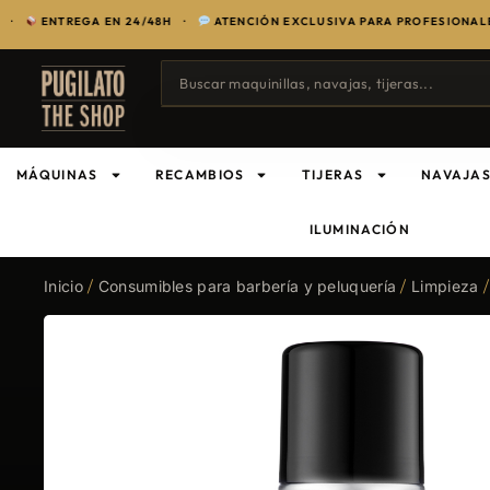
TREGA EN 24/48H ·
ATENCIÓN EXCLUSIVA PARA PROFESIONALES DEL
MÁQUINAS
RECAMBIOS
TIJERAS
NAVAJA
ILUMINACIÓN
Inicio
/
Consumibles para barbería y peluquería
/
Limpieza
/