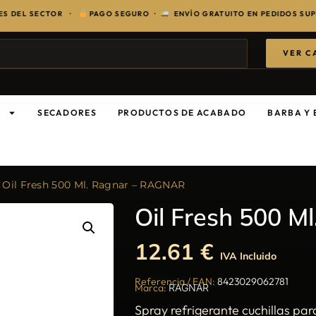
 SECTOR ·
PAGO SEGURO ·
ENVÍO GRATUITO EN PEDIDOS SUPERIORES
VER C
S
SECADORES
PRODUCTOS DE ACABADO
BARBA Y 
 Oil Fresh 500 Ml. Ragnar – RAGNAR
Oil Fresh 500 
12.61
€
IVA Incluido
Referencia / EAN:
8423029062781
Marca:
RAGNAR
Spray refrigerante cuchillas pa