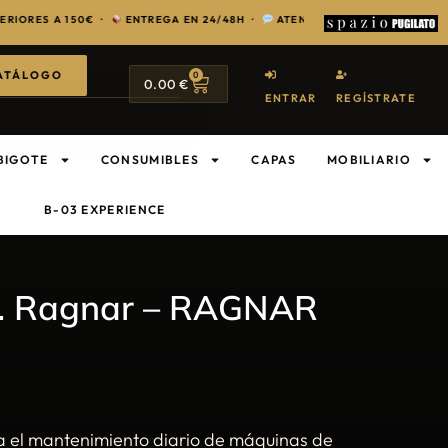
 A 150€ ·
ENTREGA EN 24/48H ·
ATENCIÓN EXCLUSIVA PARA PROFESI
ATÁLOGO
0
0.00
€
ENTRAR
REGÍSTRATE
BIGOTE
CONSUMIBLES
CAPAS
MOBILIARIO
B-03 EXPERIENCE
Ml. Ragnar – RAGNAR
ra el mantenimiento diario de máquinas de