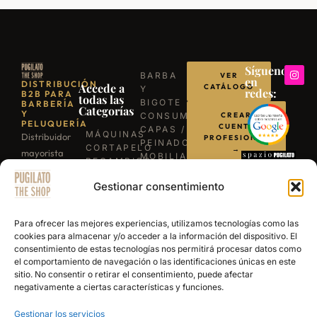
Síguenos
BARBA
VER
en
DISTRIBUCIÓN
Accede a
CATÁLOGO
Y
redes:
B2B PARA
todas las
BIGOTE
BARBERÍA
Categorías
Y
CONSUMIBLES
CREAR
PELUQUERÍA
CUENTA
CAPAS /
MÁQUINAS
Distribuidor
PROFESIONAL
PEINADORES
CORTAPELO
→
mayorista
MOBILIARIO
RECAMBIOS
para
ILUMINACIÓN
/
LLÁMANOS
BARBACOAS
Gestionar consentimiento
profesionales
REPUESTOS
B-03
TIJERAS
de la
ESCRÍBENOS
EXPERIENCE
PROFESIONALES
barbería y
POR
Para ofrecer las mejores experiencias, utilizamos tecnologías como las
NAVAJAS
WHATSAPP
peluquería.
cookies para almacenar y/o acceder a la información del dispositivo. El
BARBERÍA
consentimiento de estas tecnologías nos permitirá procesar datos como
Más de 15
SECADORES
el comportamiento de navegación o las identificaciones únicas en este
años
PRODUCTOS
sitio. No consentir o retirar el consentimiento, puede afectar
DE
abasteciendo
negativamente a ciertas características y funciones.
ACABADO
a los
Gestionar los servicios
mejores