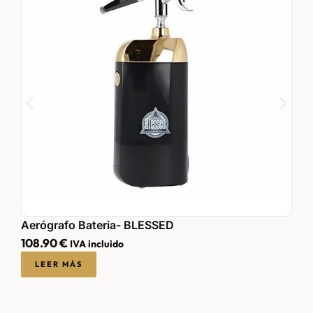
S
Aerógrafo Bateria- BLESSED
6
108.90
€
IVA incluido
LEER MÁS