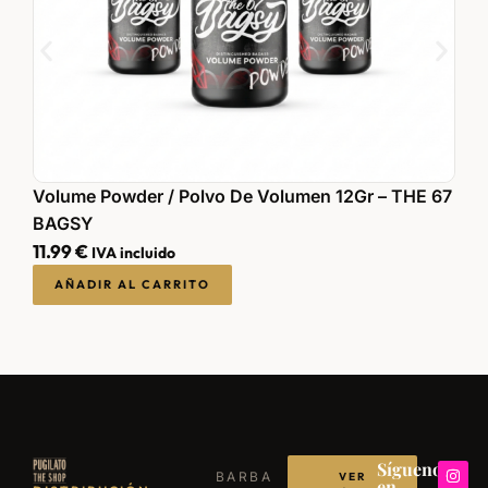
Volume Powder / Polvo De Volumen 12Gr – THE 67
C
BAGSY
8
11.99
€
IVA incluido
AÑADIR AL CARRITO
Síguenos
BARBA
VER
en