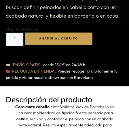
buscan definir peinados en cabello corto con un
acabado natural y flexible en barbería o en casa.
Hay existencias
AÑADIR AL CARRITO
ENVÍO GRATIS:
desde 150 € en 24/48 h
RECOGIDA EN TIENDA:
Puedes recoger gratuitamente tu
pedido y visitar nuestro showroom en Barcelona
Descripción del producto
Cera mate cabello
Matt Sculptor Wax de Portobello es
una cera moldeadora de fijación fuerte pensada para
definir, esculpir y controlar el peinado con un acabado
mate natural. Resulta especialmente adecuada para