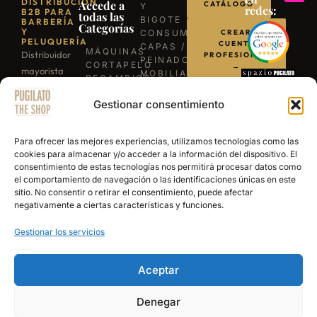
DISTRIBUCIÓN
Accede a
CATÁLOGO
Y
redes:
B2B PARA
todas las
BIGOTE
BARBERÍA
Categorías
Y
CONSUMIBLES
CREAR
PELUQUERÍA
CUENTA
CAPAS /
MÁQUINAS
Distribuidor
PROFESIONAL
PEINADORES
CORTAPELO
→
mayorista
MOBILIARIO
RECAMBIOS
para
ILUMINACIÓN
/
LLÁMANOS
BARBACOAS
Gestionar consentimiento
profesionales
REPUESTOS
B-03
TIJERAS
de la
ESCRÍBENOS
EXPERIENCE
PROFESIONALES
barbería y
POR
Para ofrecer las mejores experiencias, utilizamos tecnologías como las
NAVAJAS
WHATSAPP
peluquería.
cookies para almacenar y/o acceder a la información del dispositivo. El
BARBERÍA
consentimiento de estas tecnologías nos permitirá procesar datos como
Más de 15
SECADORES
el comportamiento de navegación o las identificaciones únicas en este
años
PRODUCTOS
sitio. No consentir o retirar el consentimiento, puede afectar
DE
abasteciendo
negativamente a ciertas características y funciones.
ACABADO
a los
Gestionar los servicios
mejores
salones y
academias
Aceptar
de España.
Denegar