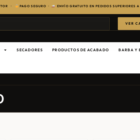
TOR ·
PAGO SEGURO ·
ENVÍO GRATUITO EN PEDIDOS SUPERIORES A 1
VER C
S
SECADORES
PRODUCTOS DE ACABADO
BARBA Y 
O