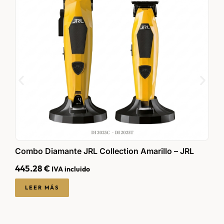
P
Combo Diamante JRL Collection Amarillo – JRL
445.28
€
IVA incluido
2
LEER MÁS