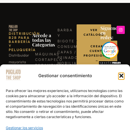
Síguenos
BARBA
VER
en
DISTRIBUCIÓN
Accede a
CATÁLOGO
Y
redes:
B2B PARA
todas las
BIGOTE
BARBERÍA
Categorías
Y
CONSUMIBLES
CREAR
PELUQUERÍA
CUENTA
CAPAS /
MÁQUINAS
Distribuidor
PROFESIONAL
PEINADORES
CORTAPELO
→
mayorista
MOBILIARIO
RECAMBIOS
para
ILUMINACIÓN
/
LLÁMANOS
BARBACOAS
Gestionar consentimiento
profesionales
REPUESTOS
B-03
TIJERAS
de la
ESCRÍBENOS
EXPERIENCE
PROFESIONALES
barbería y
POR
Para ofrecer las mejores experiencias, utilizamos tecnologías como las
NAVAJAS
WHATSAPP
peluquería.
cookies para almacenar y/o acceder a la información del dispositivo. El
BARBERÍA
consentimiento de estas tecnologías nos permitirá procesar datos como
Más de 15
SECADORES
el comportamiento de navegación o las identificaciones únicas en este
años
PRODUCTOS
sitio. No consentir o retirar el consentimiento, puede afectar
DE
abasteciendo
negativamente a ciertas características y funciones.
ACABADO
a los
Gestionar los servicios
mejores