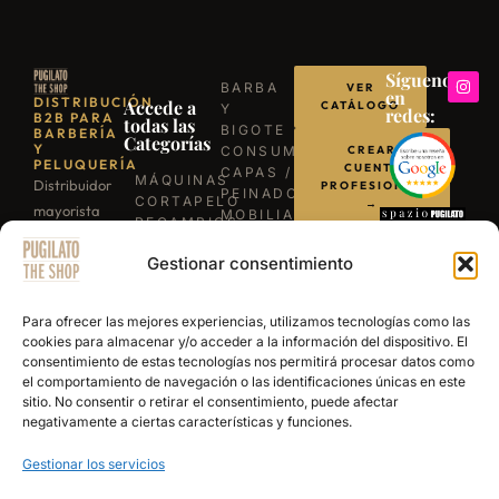
Síguenos
BARBA
VER
en
DISTRIBUCIÓN
Accede a
CATÁLOGO
Y
redes:
B2B PARA
todas las
BIGOTE
BARBERÍA
Categorías
Y
CONSUMIBLES
CREAR
PELUQUERÍA
CUENTA
CAPAS /
MÁQUINAS
Distribuidor
PROFESIONAL
PEINADORES
CORTAPELO
→
mayorista
MOBILIARIO
RECAMBIOS
para
ILUMINACIÓN
/
LLÁMANOS
BARBACOAS
Gestionar consentimiento
profesionales
REPUESTOS
B-03
TIJERAS
de la
ESCRÍBENOS
EXPERIENCE
PROFESIONALES
barbería y
POR
Para ofrecer las mejores experiencias, utilizamos tecnologías como las
NAVAJAS
WHATSAPP
peluquería.
cookies para almacenar y/o acceder a la información del dispositivo. El
BARBERÍA
consentimiento de estas tecnologías nos permitirá procesar datos como
Más de 15
SECADORES
el comportamiento de navegación o las identificaciones únicas en este
años
PRODUCTOS
sitio. No consentir o retirar el consentimiento, puede afectar
DE
abasteciendo
negativamente a ciertas características y funciones.
ACABADO
a los
Gestionar los servicios
mejores
salones y