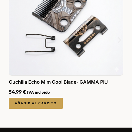
Cuchilla Echo Mim Cool Blade- GAMMA PIU
C
54.99
€
4
IVA incluido
AÑADIR AL CARRITO