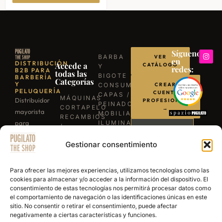
Síguenos
BARBA
VER
en
DISTRIBUCIÓN
Accede a
CATÁLOGO
Y
redes:
B2B PARA
todas las
BIGOTE
BARBERÍA
Categorías
Y
CONSUMIBLES
CREAR
PELUQUERÍA
CUENTA
CAPAS /
MÁQUINAS
Distribuidor
PROFESIONAL
PEINADORES
CORTAPELO
→
mayorista
MOBILIARIO
RECAMBIOS
para
ILUMINACIÓN
/
LLÁMANOS
BARBACOAS
profesionales
REPUESTOS
B-03
Gestionar consentimiento
TIJERAS
de la
ESCRÍBENOS
EXPERIENCE
PROFESIONALES
barbería y
POR
NAVAJAS
WHATSAPP
peluquería.
Para ofrecer las mejores experiencias, utilizamos tecnologías como las
BARBERÍA
cookies para almacenar y/o acceder a la información del dispositivo. El
Más de 15
SECADORES
consentimiento de estas tecnologías nos permitirá procesar datos como
años
PRODUCTOS
el comportamiento de navegación o las identificaciones únicas en este
DE
abasteciendo
sitio. No consentir o retirar el consentimiento, puede afectar
ACABADO
a los
negativamente a ciertas características y funciones.