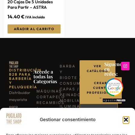
20 Cajas De 5 Unidades
Para Partir – ASTRA
14.40
€
IVA incluido
AÑADIR AL CARRITO
Síguenos
BARBA
VER
en
DISTRIBUCIÓN
Accede a
CATÁLOGO
Y
redes:
B2B PARA
todas las
BIGOTE
BARBERÍA
Categorías
Y
CONSUMIBLES
CREAR
PELUQUERÍA
CUENTA
CAPAS /
MÁQUINAS
Distribuidor
PROFESIONAL
PEINADORES
CORTAPELO
→
mayorista
MOBILIARIO
RECAMBIOS
para
ILUMINACIÓN
/
LLÁMANOS
BARBACOAS
profesionales
REPUESTOS
B-03
Gestionar consentimiento
TIJERAS
de la
ESCRÍBENOS
EXPERIENCE
PROFESIONALES
barbería y
POR
NAVAJAS
WHATSAPP
peluquería.