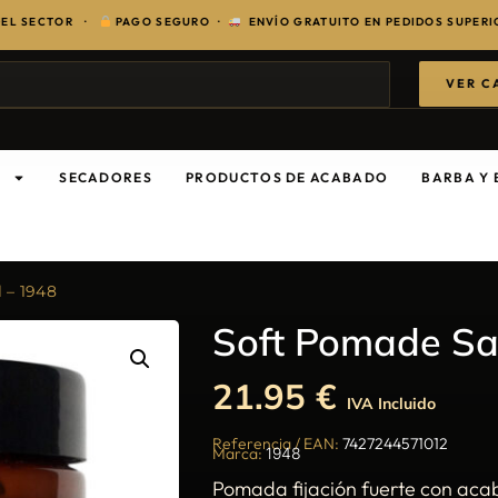
 ·
PAGO SEGURO ·
ENVÍO GRATUITO EN PEDIDOS SUPERIORES A 150€
VER C
S
SECADORES
PRODUCTOS DE ACABADO
BARBA Y 
 – 1948
Soft Pomade Sat
21.95
€
IVA Incluido
Referencia / EAN:
7427244571012
Marca:
1948
Pomada fijación fuerte con aca