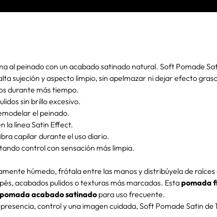
rma al peinado con un acabado satinado natural. Soft Pomade Sat
a sujeción y aspecto limpio, sin apelmazar ni dejar efecto graso
dos durante más tiempo.
idos sin brillo excesivo.
remodelar el peinado.
n la línea Satin Effect.
bra capilar durante el uso diario.
rtando control con sensación más limpia.
amente húmedo, frótala entre las manos y distribúyela de raíces a
 tupés, acabados pulidos o texturas más marcadas. Esta
pomada fi
pomada acabado satinado
para uso frecuente.
presencia, control y una imagen cuidada, Soft Pomade Satin de 1