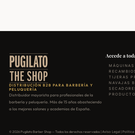
Accede a toda
MÁQUINAS
RECAMBIO
TIJERAS P
NAVAJAS 
DISTRIBUCIÓN B2B PARA BARBERÍA Y
SECADORE
PELUQUERÍA
PRODUCTO
Distribuidor mayorista para profesionales de la
barbería y peluquería. Más de 15 años abasteciendo
a los mejores salones y academias de España.
© 2026 Pugilato Barber Shop — Todos los derechos reservados |
Aviso Legal
|
Política