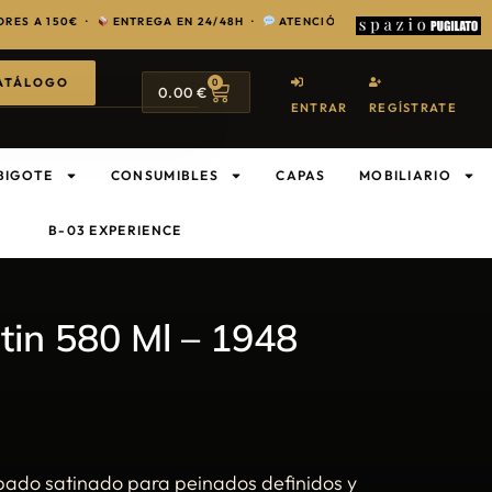
 ·
ENTREGA EN 24/48H ·
ATENCIÓN EXCLUSIVA PARA PROFESIONALES 
ATÁLOGO
0
0.00
€
ENTRAR
REGÍSTRATE
BIGOTE
CONSUMIBLES
CAPAS
MOBILIARIO
B-03 EXPERIENCE
in 580 Ml – 1948
bado satinado para peinados definidos y