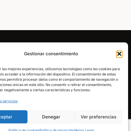
Gestionar consentimiento
Síguenos en redes:
VER CATÁLOGO
r las mejores experiencias, utilizamos tecnologías como las cookies para
CREAR CUENTA
o acceder a la información del dispositivo. El consentimiento de estas
PROFESIONAL →
 nos permitirá procesar datos como el comportamiento de navegación o
caciones únicas en este sitio. No consentir o retirar el consentimiento,
LLÁMANOS
ar negativamente a ciertas características y funciones.
s servicios
ESCRÍBENOS POR
WHATSAPP
ceptar
Denegar
Ver preferencias
Política de cookies
Política de privacidad
Aviso Legal